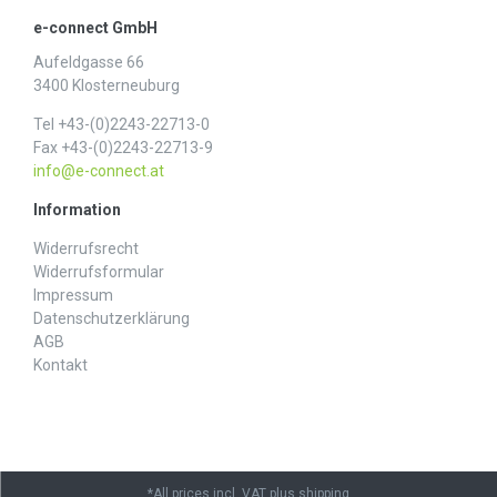
e-connect GmbH
Aufeldgasse 66
3400 Klosterneuburg
Tel +43-(0)2243-22713-0
Fax +43-(0)2243-22713-9
info@e-connect.at
Information
Widerrufs­recht
Widerrufs­formular
Impressum
Daten­schutz­erklärung
AGB
Kontakt
*All prices incl. VAT plus shipping