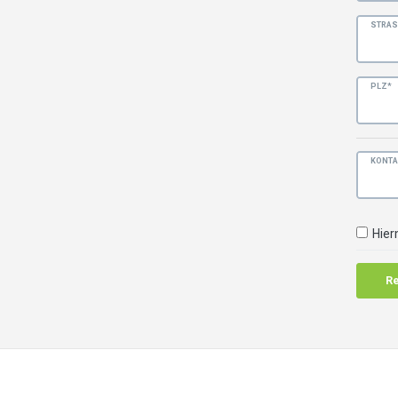
STRAS
PLZ*
KONTA
Hier
Re