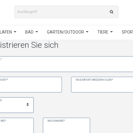
LAFEN
BAD
GARTEN/OUTDOOR
TIERE
SPORT
istrieren Sie sich
L*
WORT*
PASSWORT WIEDERHOLEN*
E
AME*
NACHNAME*