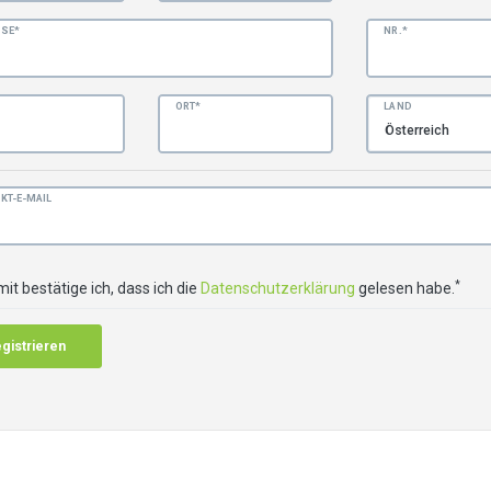
SE*
NR.*
ORT*
LAND
KT-E-MAIL
*
mit bestätige ich, dass ich die
Daten­schutz­erklärung
gelesen habe.
gistrieren