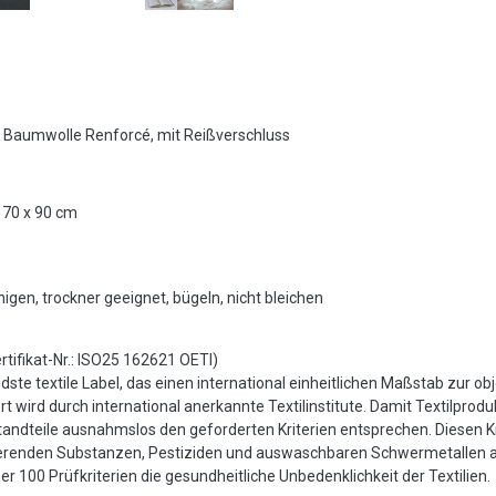
Baumwolle Renforcé, mit Reißverschluss
 70 x 90 cm
igen, trockner geeignet, bügeln, nicht bleichen
ifikat-Nr.: ISO25 162621 OETI)
te textile Label, das einen international einheitlichen Maßstab zur ob
t wird durch international anerkannte Textilinstitute. Damit Textilprod
andteile ausnahmslos den geforderten Kriterien entsprechen. Diesen Kr
ierenden Substanzen, Pestiziden und auswaschbaren Schwermetallen 
 100 Prüfkriterien die gesundheitliche Unbedenklichkeit der Textilien.