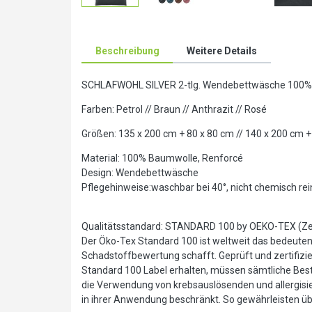
Beschreibung
Weitere Details
SCHLAFWOHL SILVER 2-tlg. Wendebettwäsche 100% 
Farben: Petrol // Braun // Anthrazit // Rosé
Größen: 135 x 200 cm + 80 x 80 cm // 140 x 200 cm +
Material: 100% Baumwolle, Renforcé
Design: Wendebettwäsche
Pflegehinweise:waschbar bei 40°, nicht chemisch rein
Qualitätsstandard: STANDARD 100 by OEKO-TEX (Zert
Der Öko-Tex Standard 100 ist weltweit das bedeutends
Schadstoffbewertung schafft. Geprüft und zertifizier
Standard 100 Label erhalten, müssen sämtliche Best
die Verwendung von krebsauslösenden und allergis
in ihrer Anwendung beschränkt. So gewährleisten über