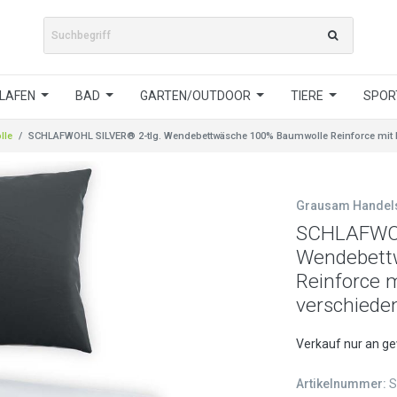
LAFEN
BAD
GARTEN/OUTDOOR
TIERE
SPORT
lle
SCHLAFWOHL SILVER® 2-tlg. Wendebettwäsche 100% Baumwolle Reinforce mit R
Grausam Hande
SCHLAFWOH
Wendebett
Reinforce m
verschiede
Verkauf nur an g
Artikelnummer:
S