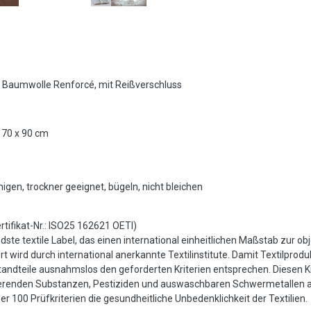
Baumwolle Renforcé, mit Reißverschluss
 70 x 90 cm
igen, trockner geeignet, bügeln, nicht bleichen
ifikat-Nr.: ISO25 162621 OETI)
te textile Label, das einen international einheitlichen Maßstab zur ob
t wird durch international anerkannte Textilinstitute. Damit Textilprod
andteile ausnahmslos den geforderten Kriterien entsprechen. Diesen Kr
ierenden Substanzen, Pestiziden und auswaschbaren Schwermetallen 
 100 Prüfkriterien die gesundheitliche Unbedenklichkeit der Textilien.