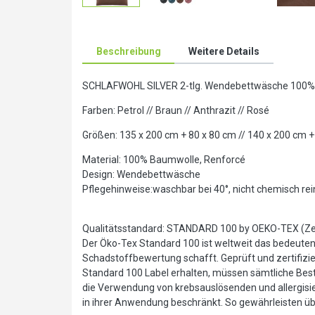
Beschreibung
Weitere Details
SCHLAFWOHL SILVER 2-tlg. Wendebettwäsche 100% 
Farben: Petrol // Braun // Anthrazit // Rosé
Größen: 135 x 200 cm + 80 x 80 cm // 140 x 200 cm +
Material: 100% Baumwolle, Renforcé
Design: Wendebettwäsche
Pflegehinweise:waschbar bei 40°, nicht chemisch rein
Qualitätsstandard: STANDARD 100 by OEKO-TEX (Zert
Der Öko-Tex Standard 100 ist weltweit das bedeutends
Schadstoffbewertung schafft. Geprüft und zertifizier
Standard 100 Label erhalten, müssen sämtliche Best
die Verwendung von krebsauslösenden und allergis
in ihrer Anwendung beschränkt. So gewährleisten über