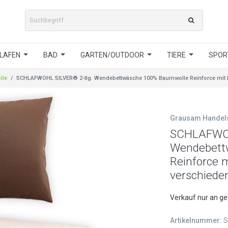
LAFEN
BAD
GARTEN/OUTDOOR
TIERE
SPORT
lle
SCHLAFWOHL SILVER® 2-tlg. Wendebettwäsche 100% Baumwolle Reinforce mit R
Grausam Hande
SCHLAFWOH
Wendebett
Reinforce m
verschiede
Verkauf nur an g
Artikelnummer:
S