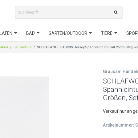
LAFEN
BAD
GARTEN/OUTDOOR
TIERE
SPORT
laken
Baumwolle
SCHLAFWOHL BASIC® Jersey Spannleintuch mit 25cm Steg -ver
Grausam Hande
SCHLAFWOH
Spannleint
Größen, Se
Verkauf nur an g
Artikelnummer:
S