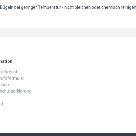
 Bügeln bei geringer Temperatur - nicht bleichen oder chemisch reinigen
mation
ufs­recht
rufs­formular
essum
schutz­erklärung
kt