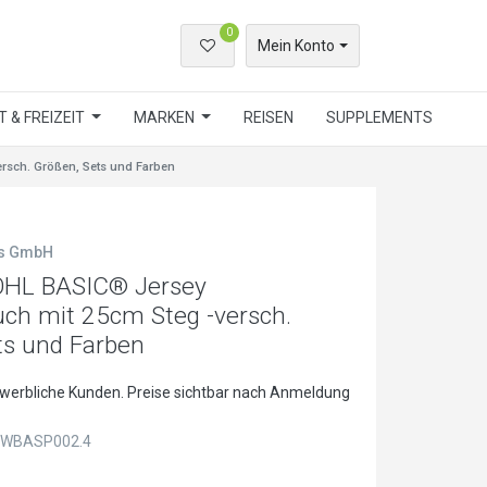
0
Mein Konto
 & FREIZEIT
MARKEN
REISEN
SUPPLEMENTS
sch. Größen, Sets und Farben
ls GmbH
L BASIC® Jersey
uch mit 25cm Steg -versch.
ts und Farben
ewerbliche Kunden. Preise sichtbar nach Anmeldung
WBASP002.4