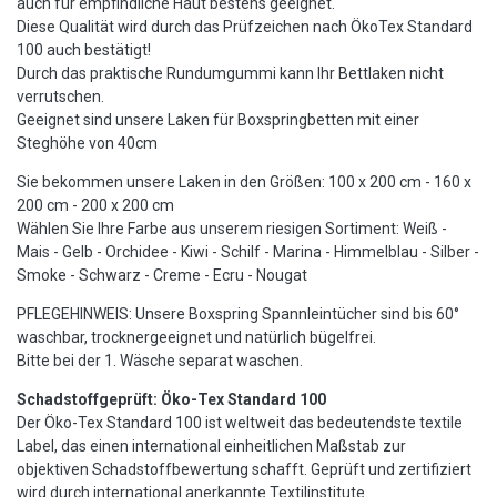
auch für empfindliche Haut bestens geeignet.
Diese Qualität wird durch das Prüfzeichen nach ÖkoTex Standard
100 auch bestätigt!
Durch das praktische Rundumgummi kann Ihr Bettlaken nicht
verrutschen.
Geeignet sind unsere Laken für Boxspringbetten mit einer
Steghöhe von 40cm
Sie bekommen unsere Laken in den Größen: 100 x 200 cm - 160 x
200 cm - 200 x 200 cm
Wählen Sie Ihre Farbe aus unserem riesigen Sortiment: Weiß -
Mais - Gelb - Orchidee - Kiwi - Schilf - Marina - Himmelblau - Silber -
Smoke - Schwarz - Creme - Ecru - Nougat
PFLEGEHINWEIS: Unsere Boxspring Spannleintücher sind bis 60°
waschbar, trocknergeeignet und natürlich bügelfrei.
Bitte bei der 1. Wäsche separat waschen.
Schadstoffgeprüft: Öko-Tex Standard 100
Der Öko-Tex Standard 100 ist weltweit das bedeutendste textile
Label, das einen international einheitlichen Maßstab zur
objektiven Schadstoffbewertung schafft. Geprüft und zertifiziert
wird durch international anerkannte Textilinstitute.