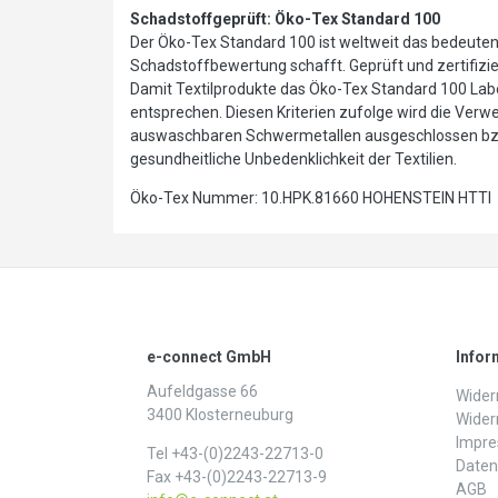
Schadstoffgeprüft: Öko-Tex Standard 100
Der Öko-Tex Standard 100 ist weltweit das bedeutends
Schadstoffbewertung schafft. Geprüft und zertifiziert
Damit Textilprodukte das Öko-Tex Standard 100 Labe
entsprechen. Diesen Kriterien zufolge wird die Ver
auswaschbaren Schwermetallen ausgeschlossen bzw. 
gesundheitliche Unbedenklichkeit der Textilien.
Öko-Tex Nummer: 10.HPK.81660 HOHENSTEIN HTTI
e-connect GmbH
Infor
Aufeldgasse 66
Widerr
3400 Klosterneuburg
Wider
Impr
Tel +43-(0)2243-22713-0
Daten­
Fax +43-(0)2243-22713-9
AGB