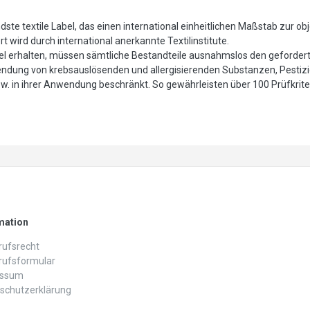
te textile Label, das einen international einheitlichen Maßstab zur ob
 wird durch international anerkannte Textilinstitute.
l erhalten, müssen sämtliche Bestandteile ausnahmslos den gefordert
wendung von krebsauslösenden und allergisierenden Substanzen, Pestiz
in ihrer Anwendung beschränkt. So gewährleisten über 100 Prüfkriter
mation
ufs­recht
rufs­formular
essum
schutz­erklärung