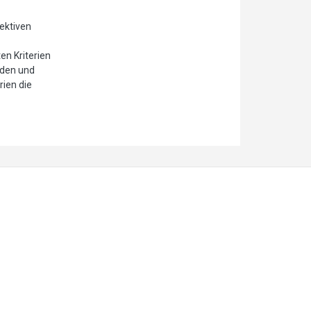
jektiven
en Kriterien
iden und
ien die