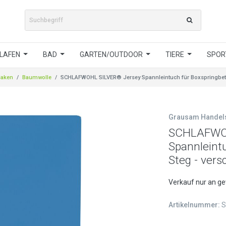
LAFEN
BAD
GARTEN/OUTDOOR
TIERE
SPORT
laken
Baumwolle
SCHLAFWOHL SILVER® Jersey Spannleintuch für Boxspringbett
Grausam Hande
SCHLAFWOH
Spannleint
Steg - ver
Verkauf nur an g
Artikelnummer:
S