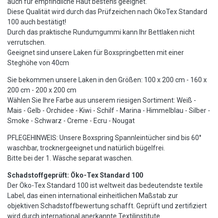
auch für empfindliche Haut bestens geeignet.
Diese Qualität wird durch das Prüfzeichen nach ÖkoTex Standard
100 auch bestätigt!
Durch das praktische Rundumgummi kann Ihr Bettlaken nicht
verrutschen.
Geeignet sind unsere Laken für Boxspringbetten mit einer
Steghöhe von 40cm
Sie bekommen unsere Laken in den Größen: 100 x 200 cm - 160 x
200 cm - 200 x 200 cm
Wählen Sie Ihre Farbe aus unserem riesigen Sortiment: Weiß -
Mais - Gelb - Orchidee - Kiwi - Schilf - Marina - Himmelblau - Silber -
Smoke - Schwarz - Creme - Ecru - Nougat
PFLEGEHINWEIS: Unsere Boxspring Spannleintücher sind bis 60°
waschbar, trocknergeeignet und natürlich bügelfrei.
Bitte bei der 1. Wäsche separat waschen.
Schadstoffgeprüft: Öko-Tex Standard 100
Der Öko-Tex Standard 100 ist weltweit das bedeutendste textile
Label, das einen international einheitlichen Maßstab zur
objektiven Schadstoffbewertung schafft. Geprüft und zertifiziert
wird durch international anerkannte Textilinstitute.