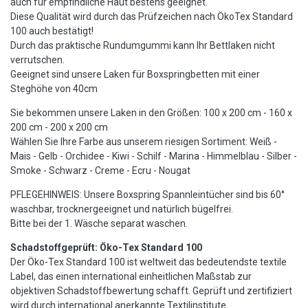
auch für empfindliche Haut bestens geeignet.
Diese Qualität wird durch das Prüfzeichen nach ÖkoTex Standard
100 auch bestätigt!
Durch das praktische Rundumgummi kann Ihr Bettlaken nicht
verrutschen.
Geeignet sind unsere Laken für Boxspringbetten mit einer
Steghöhe von 40cm
Sie bekommen unsere Laken in den Größen: 100 x 200 cm - 160 x
200 cm - 200 x 200 cm
Wählen Sie Ihre Farbe aus unserem riesigen Sortiment: Weiß -
Mais - Gelb - Orchidee - Kiwi - Schilf - Marina - Himmelblau - Silber -
Smoke - Schwarz - Creme - Ecru - Nougat
PFLEGEHINWEIS: Unsere Boxspring Spannleintücher sind bis 60°
waschbar, trocknergeeignet und natürlich bügelfrei.
Bitte bei der 1. Wäsche separat waschen.
Schadstoffgeprüft: Öko-Tex Standard 100
Der Öko-Tex Standard 100 ist weltweit das bedeutendste textile
Label, das einen international einheitlichen Maßstab zur
objektiven Schadstoffbewertung schafft. Geprüft und zertifiziert
wird durch international anerkannte Textilinstitute.