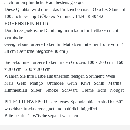
auch für
empfindliche Haut
bestens geeignet.
Diese Qualität wird durch das Prüfzeichen nach
ÖkoTex Standard
100
auch bestätigt! (Ökotex-Nummer: 14.HTR.49442
HOHENSTEIN HTTI)
Durch das praktische
Rundumgummi
kann Ihr Bettlaken nicht
verrutschen.
Geeignet sind unsere
Laken
für Matratzen mit einer Höhe von
14-
28 cm
( seitliche Steghöhe 30 cm )
Sie bekommen unsere Laken in den
Größen
: 100 x 200 cm - 160
x 200 cm - 200 x 200 cm
Wählen Sie Ihre
Farbe
aus unserem
riesigen
Sortiment: Weiß -
Mais - Gelb - Mango - Orchidee - Grün - Kiwi - Schilf - Marina -
Himmelblau - Silber - Smoke - Schwarz - Creme - Ecru - Nougat
PFLEGEHINWEIS
: Unsere Jersey Spannleintücher sind bis
60°
waschbar,
trocknergeeignet
und natürlich
bügelfrei
.
Bitte bei der 1. Wäsche separat waschen.