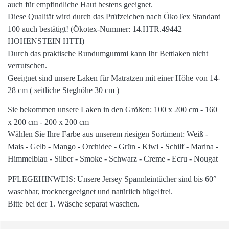
auch für
empfindliche Haut
bestens geeignet.
Diese Qualität wird durch das Prüfzeichen nach
ÖkoTex Standard
100
auch bestätigt! (Ökotex-Nummer: 14.HTR.49442
HOHENSTEIN HTTI)
Durch das praktische
Rundumgummi
kann Ihr Bettlaken nicht
verrutschen.
Geeignet sind unsere
Laken
für Matratzen mit einer Höhe von
14-
28 cm
( seitliche Steghöhe 30 cm )
Sie bekommen unsere Laken in den
Größen
: 100 x 200 cm - 160
x 200 cm - 200 x 200 cm
Wählen Sie Ihre
Farbe
aus unserem
riesigen
Sortiment: Weiß -
Mais - Gelb - Mango - Orchidee - Grün - Kiwi - Schilf - Marina -
Himmelblau - Silber - Smoke - Schwarz - Creme - Ecru - Nougat
PFLEGEHINWEIS
: Unsere Jersey Spannleintücher sind bis
60°
waschbar,
trocknergeeignet
und natürlich
bügelfrei
.
Bitte bei der 1. Wäsche separat waschen.