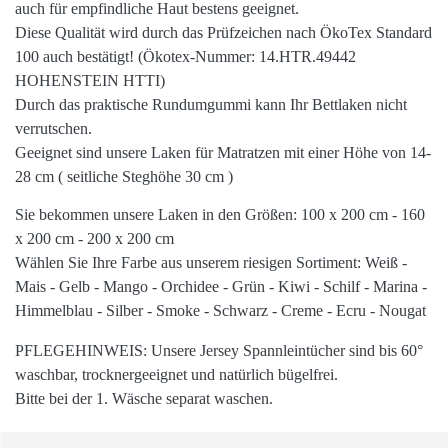
auch für
empfindliche Haut
bestens geeignet.
Diese Qualität wird durch das Prüfzeichen nach
ÖkoTex Standard
100
auch bestätigt! (Ökotex-Nummer: 14.HTR.49442
HOHENSTEIN HTTI)
Durch das praktische
Rundumgummi
kann Ihr Bettlaken nicht
verrutschen.
Geeignet sind unsere
Laken
für Matratzen mit einer Höhe von
14-
28 cm
( seitliche Steghöhe 30 cm )
Sie bekommen unsere Laken in den
Größen
: 100 x 200 cm - 160
x 200 cm - 200 x 200 cm
Wählen Sie Ihre
Farbe
aus unserem
riesigen
Sortiment: Weiß -
Mais - Gelb - Mango - Orchidee - Grün - Kiwi - Schilf - Marina -
Himmelblau - Silber - Smoke - Schwarz - Creme - Ecru - Nougat
PFLEGEHINWEIS
: Unsere Jersey Spannleintücher sind bis
60°
waschbar,
trocknergeeignet
und natürlich
bügelfrei
.
Bitte bei der 1. Wäsche separat waschen.