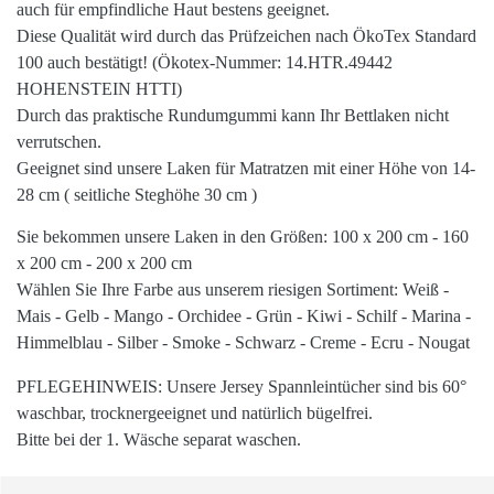
auch für
empfindliche Haut
bestens geeignet.
Diese Qualität wird durch das Prüfzeichen nach
ÖkoTex Standard
100
auch bestätigt! (Ökotex-Nummer: 14.HTR.49442
HOHENSTEIN HTTI)
Durch das praktische
Rundumgummi
kann Ihr Bettlaken nicht
verrutschen.
Geeignet sind unsere
Laken
für Matratzen mit einer Höhe von
14-
28 cm
( seitliche Steghöhe 30 cm )
Sie bekommen unsere Laken in den
Größen
: 100 x 200 cm - 160
x 200 cm - 200 x 200 cm
Wählen Sie Ihre
Farbe
aus unserem
riesigen
Sortiment: Weiß -
Mais - Gelb - Mango - Orchidee - Grün - Kiwi - Schilf - Marina -
Himmelblau - Silber - Smoke - Schwarz - Creme - Ecru - Nougat
PFLEGEHINWEIS
: Unsere Jersey Spannleintücher sind bis
60°
waschbar,
trocknergeeignet
und natürlich
bügelfrei
.
Bitte bei der 1. Wäsche separat waschen.