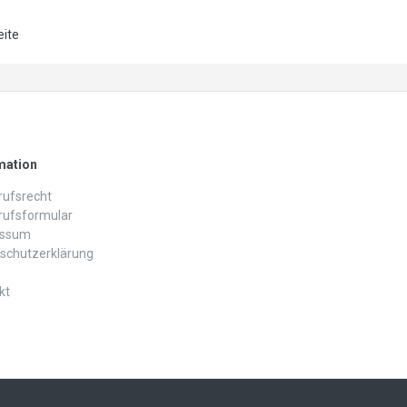
eite
mation
ufs­recht
rufs­formular
essum
schutz­erklärung
kt