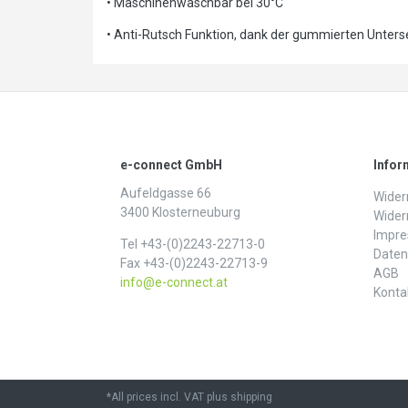
• Maschinenwaschbar bei 30°C
• Anti-Rutsch Funktion, dank der gummierten Unters
e-connect GmbH
Infor
Aufeldgasse 66
Widerr
3400 Klosterneuburg
Wider
Impr
Tel +43-(0)2243-22713-0
Daten­
Fax +43-(0)2243-22713-9
AGB
info@e-connect.at
Konta
*All prices incl. VAT plus shipping