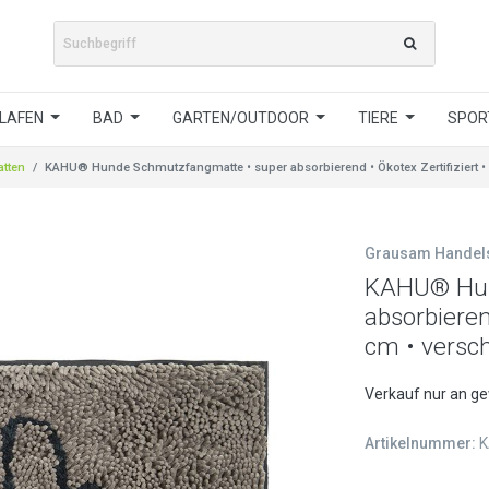
LAFEN
BAD
GARTEN/OUTDOOR
TIERE
SPORT
tten
KAHU® Hunde Schmutzfangmatte • super absorbierend • Ökotex Zertifiziert • 
Grausam Hande
KAHU® Hun
absorbieren
cm • versc
Verkauf nur an g
Artikelnummer:
K