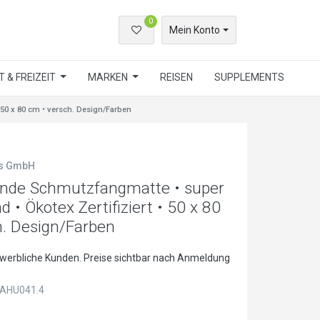
0
Mein Konto
 & FREIZEIT
MARKEN
REISEN
SUPPLEMENTS
50 x 80 cm • versch. Design/Farben
ls GmbH
de Schmutzfangmatte • super
d • Ökotex Zertifiziert • 50 x 80
h. Design/Farben
ewerbliche Kunden. Preise sichtbar nach Anmeldung
AHU041.4