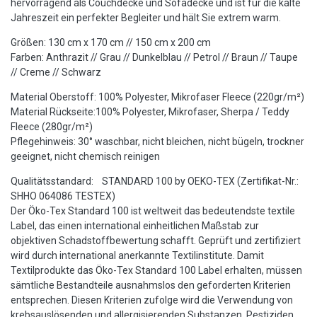
hervorragend als Couchdecke und Sofadecke und ist für die kalte
Jahreszeit ein perfekter Begleiter und hält Sie extrem warm.
Größen: 130 cm x 170 cm // 150 cm x 200 cm
Farben: Anthrazit // Grau // Dunkelblau // Petrol // Braun // Taupe
// Creme // Schwarz
Material Oberstoff: 100% Polyester, Mikrofaser Fleece (220gr/m²)
Material Rückseite:100% Polyester, Mikrofaser, Sherpa / Teddy
Fleece (280gr/m²)
Pflegehinweis: 30° waschbar, nicht bleichen, nicht bügeln, trockner
geeignet, nicht chemisch reinigen
Qualitätsstandard: STANDARD 100 by OEKO-TEX (Zertifikat-Nr.:
SHHO 064086 TESTEX)
Der Öko-Tex Standard 100 ist weltweit das bedeutendste textile
Label, das einen international einheitlichen Maßstab zur
objektiven Schadstoffbewertung schafft. Geprüft und zertifiziert
wird durch international anerkannte Textilinstitute. Damit
Textilprodukte das Öko-Tex Standard 100 Label erhalten, müssen
sämtliche Bestandteile ausnahmslos den geforderten Kriterien
entsprechen. Diesen Kriterien zufolge wird die Verwendung von
krebsauslösenden und allergisierenden Substanzen, Pestiziden