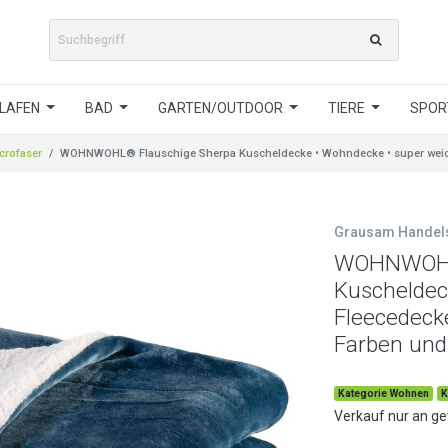
LAFEN
BAD
GARTEN/OUTDOOR
TIERE
SPORT
crofaser
WOHNWOHL® Flauschige Sherpa Kuscheldecke • Wohndecke • super weiche
Grausam Hande
WOHNWOHL®
Kuscheldec
Fleecedecke
Farben und
Kategorie Wohnen
K
Verkauf nur an g