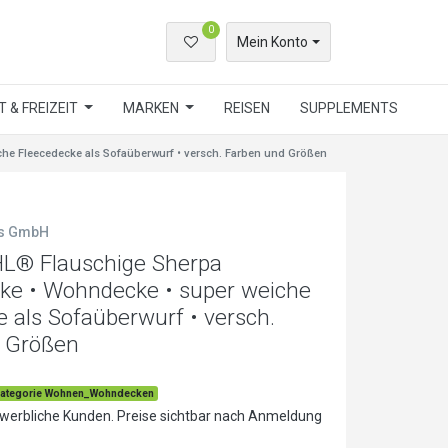
0
Mein Konto
 & FREIZEIT
MARKEN
REISEN
SUPPLEMENTS
 Fleecedecke als Sofaüberwurf • versch. Farben und Größen
ls GmbH
 Flauschige Sherpa
ke • Wohndecke • super weiche
 als Sofaüberwurf • versch.
 Größen
ategorie Wohnen_Wohndecken
ewerbliche Kunden. Preise sichtbar nach Anmeldung