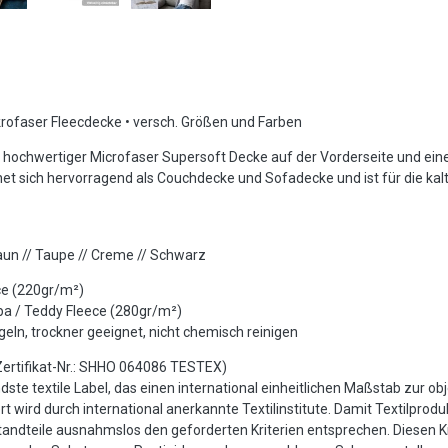
faser Fleecdecke • versch. Größen und Farben
 hochwertiger Microfaser Supersoft Decke auf der Vorderseite und ein
t sich hervorragend als Couchdecke und Sofadecke und ist für die kalt
Braun // Taupe // Creme // Schwarz
ce (220gr/m²)
rpa / Teddy Fleece (280gr/m²)
geln, trockner geeignet, nicht chemisch reinigen
rtifikat-Nr.: SHHO 064086 TESTEX)
te textile Label, das einen international einheitlichen Maßstab zur ob
t wird durch international anerkannte Textilinstitute. Damit Textilprod
andteile ausnahmslos den geforderten Kriterien entsprechen. Diesen Kr