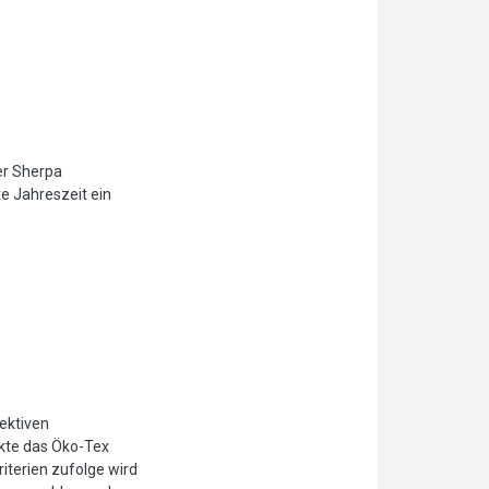
er Sherpa
e Jahreszeit ein
jektiven
ukte das Öko-Tex
iterien zufolge wird