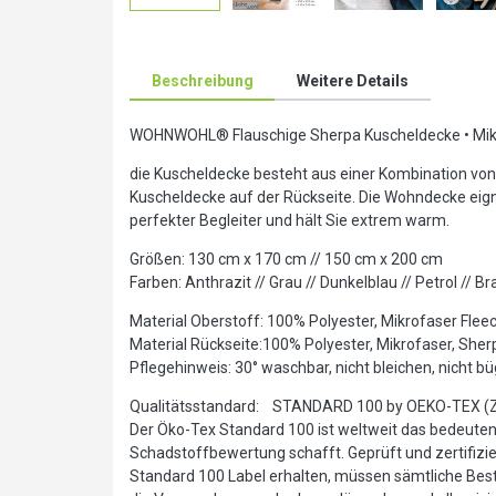
Beschreibung
Weitere Details
WOHNWOHL® Flauschige Sherpa Kuscheldecke • Mikro
die Kuscheldecke besteht aus einer Kombination von
Kuscheldecke auf der Rückseite. Die Wohndecke eigne
perfekter Begleiter und hält Sie extrem warm.
Größen: 130 cm x 170 cm // 150 cm x 200 cm
Farben: Anthrazit // Grau // Dunkelblau // Petrol // 
Material Oberstoff: 100% Polyester, Mikrofaser Flee
Material Rückseite:100% Polyester, Mikrofaser, She
Pflegehinweis: 30° waschbar, nicht bleichen, nicht bü
Qualitätsstandard: STANDARD 100 by OEKO-TEX (Ze
Der Öko-Tex Standard 100 ist weltweit das bedeutends
Schadstoffbewertung schafft. Geprüft und zertifizier
Standard 100 Label erhalten, müssen sämtliche Best