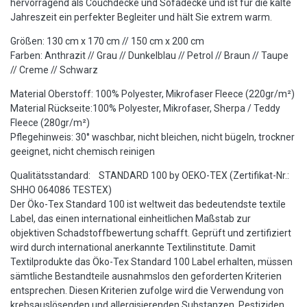
hervorragend als Couchdecke und Sofadecke und ist für die kalte
Jahreszeit ein perfekter Begleiter und hält Sie extrem warm.
Größen: 130 cm x 170 cm // 150 cm x 200 cm
Farben: Anthrazit // Grau // Dunkelblau // Petrol // Braun // Taupe
// Creme // Schwarz
Material Oberstoff: 100% Polyester, Mikrofaser Fleece (220gr/m²)
Material Rückseite:100% Polyester, Mikrofaser, Sherpa / Teddy
Fleece (280gr/m²)
Pflegehinweis: 30° waschbar, nicht bleichen, nicht bügeln, trockner
geeignet, nicht chemisch reinigen
Qualitätsstandard: STANDARD 100 by OEKO-TEX (Zertifikat-Nr.:
SHHO 064086 TESTEX)
Der Öko-Tex Standard 100 ist weltweit das bedeutendste textile
Label, das einen international einheitlichen Maßstab zur
objektiven Schadstoffbewertung schafft. Geprüft und zertifiziert
wird durch international anerkannte Textilinstitute. Damit
Textilprodukte das Öko-Tex Standard 100 Label erhalten, müssen
sämtliche Bestandteile ausnahmslos den geforderten Kriterien
entsprechen. Diesen Kriterien zufolge wird die Verwendung von
krebsauslösenden und allergisierenden Substanzen, Pestiziden