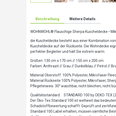
Beschreibung
Weitere Details
WOHNWOHL® Flauschige Sherpa Kuscheldecke • Mikro
die Kuscheldecke besteht aus einer Kombination von
Kuscheldecke auf der Rückseite. Die Wohndecke eigne
perfekter Begleiter und hält Sie extrem warm.
Größen: 130 cm x 170 cm // 150 cm x 200 cm
Farben: Anthrazit // Grau // Dunkelblau // Petrol // 
Material Oberstoff: 100% Polyester, Mikrofaser Flee
Material Rückseite:100% Polyester, Mikrofaser, She
Pflegehinweis: 30° waschbar, nicht bleichen, nicht bü
Qualitätsstandard: STANDARD 100 by OEKO-TEX (Ze
Der Öko-Tex Standard 100 ist weltweit das bedeutends
Schadstoffbewertung schafft. Geprüft und zertifizier
Standard 100 Label erhalten, müssen sämtliche Best