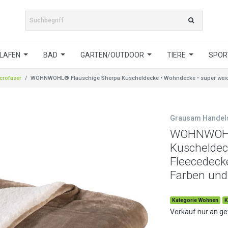
LAFEN
BAD
GARTEN/OUTDOOR
TIERE
SPORT
crofaser
WOHNWOHL® Flauschige Sherpa Kuscheldecke • Wohndecke • super weiche
Grausam Hande
WOHNWOHL®
Kuscheldec
Fleecedecke
Farben und
Kategorie Wohnen
K
Verkauf nur an g