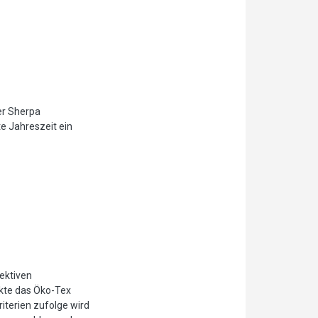
er Sherpa
e Jahreszeit ein
jektiven
ukte das Öko-Tex
iterien zufolge wird