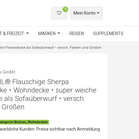
0
Mein Konto
 & FREIZEIT
MARKEN
REISEN
SUPPLEMENTS
 Fleecedecke als Sofaüberwurf • versch. Farben und Größen
ls GmbH
 Flauschige Sherpa
ke • Wohndecke • super weiche
 als Sofaüberwurf • versch.
 Größen
ategorie Wohnen_Wohndecken
ewerbliche Kunden. Preise sichtbar nach Anmeldung