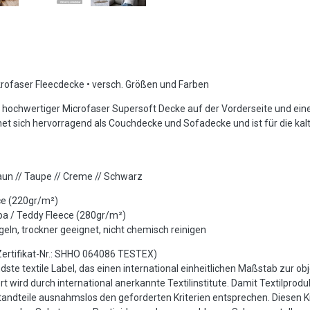
faser Fleecdecke • versch. Größen und Farben
 hochwertiger Microfaser Supersoft Decke auf der Vorderseite und ein
t sich hervorragend als Couchdecke und Sofadecke und ist für die kalt
Braun // Taupe // Creme // Schwarz
ce (220gr/m²)
rpa / Teddy Fleece (280gr/m²)
geln, trockner geeignet, nicht chemisch reinigen
rtifikat-Nr.: SHHO 064086 TESTEX)
te textile Label, das einen international einheitlichen Maßstab zur ob
t wird durch international anerkannte Textilinstitute. Damit Textilprod
andteile ausnahmslos den geforderten Kriterien entsprechen. Diesen Kr