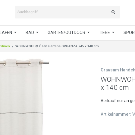
LAFEN
BAD
GARTEN/OUTDOOR
TIERE
SPORT
rdinen
WOHNWOHL® Ösen Gardine ORGANZA 245 x 140 cm
Grausam Hande
WOHNWOHL
x 140 cm
Verkauf nur an g
Artikelnummer:
W