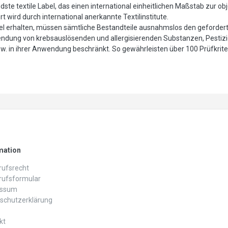
te textile Label, das einen international einheitlichen Maßstab zur ob
 wird durch international anerkannte Textilinstitute.
l erhalten, müssen sämtliche Bestandteile ausnahmslos den gefordert
wendung von krebsauslösenden und allergisierenden Substanzen, Pestiz
in ihrer Anwendung beschränkt. So gewährleisten über 100 Prüfkriter
mation
ufs­recht
rufs­formular
essum
schutz­erklärung
kt