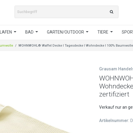
LAFEN
BAD
GARTEN/OUTDOOR
TIERE
SPORT
umwolle
WOHNWOHL® Waffel Decke l Tagesdecke l Wohndecke l 100% Baumwolle l Ö
Grausam Hande
WOHNWOHL®
Wohndecke 
zertifiziert
Verkauf nur an g
Artikelnummer:
D