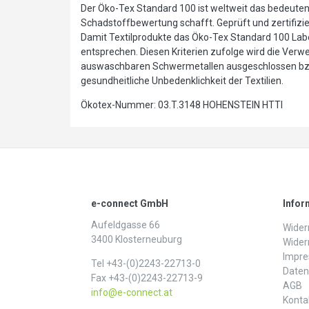
Der Öko-Tex Standard 100 ist weltweit das bedeutends
Schadstoffbewertung schafft. Geprüft und zertifiziert
Damit Textilprodukte das Öko-Tex Standard 100 Labe
entsprechen. Diesen Kriterien zufolge wird die Ver
auswaschbaren Schwermetallen ausgeschlossen bzw. 
gesundheitliche Unbedenklichkeit der Textilien.
Ökotex-Nummer: 03.T.3148 HOHENSTEIN HTTI
e-connect GmbH
Infor
Aufeldgasse 66
Widerr
3400 Klosterneuburg
Wider
Impr
Tel +43-(0)2243-22713-0
Daten­
Fax +43-(0)2243-22713-9
AGB
info@e-connect.at
Konta