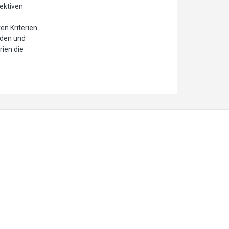
jektiven
en Kriterien
iden und
ien die