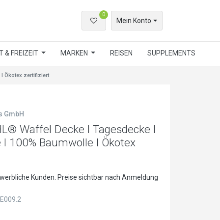
0
Mein Konto
 & FREIZEIT
MARKEN
REISEN
SUPPLEMENTS
kotex zertifiziert
ls GmbH
 Waffel Decke l Tagesdecke l
l 100% Baumwolle l Ökotex
ewerbliche Kunden. Preise sichtbar nach Anmeldung
E009.2