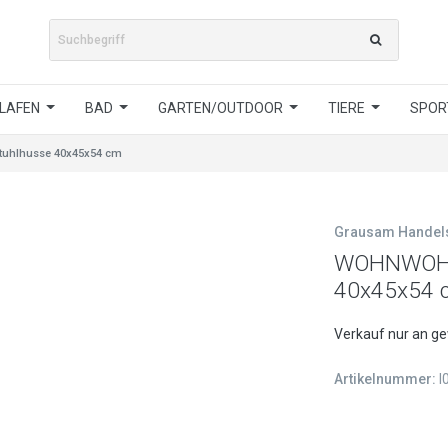
LAFEN
BAD
GARTEN/OUTDOOR
TIERE
SPORT
tuhlhusse 40x45x54 cm
Grausam Hande
WOHNWOHL®
40x45x54 
Verkauf nur an g
Artikelnummer:
I