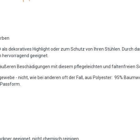
arben
ls dekoratives Highlight oder zum Schutz von Ihren Stühlen. Durch da
n hervorragend geeignet.
r äußeren Beschädigungen mit diesem pflegeleichten und faltenfreien 
be - nicht, wie bei anderen oft der Fall, aus Polyester: 95% Baumwo
 Passform.
rockner geeignet, nicht chemisch reinigen