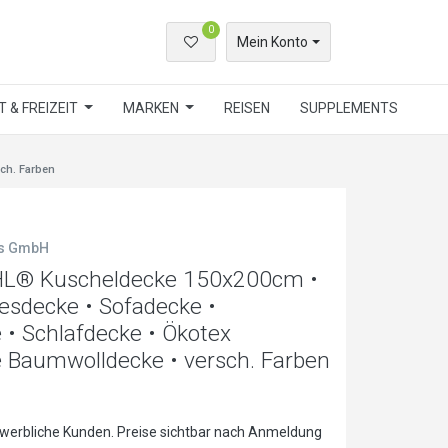
0
Mein Konto
 & FREIZEIT
MARKEN
REISEN
SUPPLEMENTS
ch. Farben
ls GmbH
® Kuscheldecke 150x200cm •
esdecke • Sofadecke •
• Schlafdecke • Ökotex
te Baumwolldecke • versch. Farben
ewerbliche Kunden. Preise sichtbar nach Anmeldung