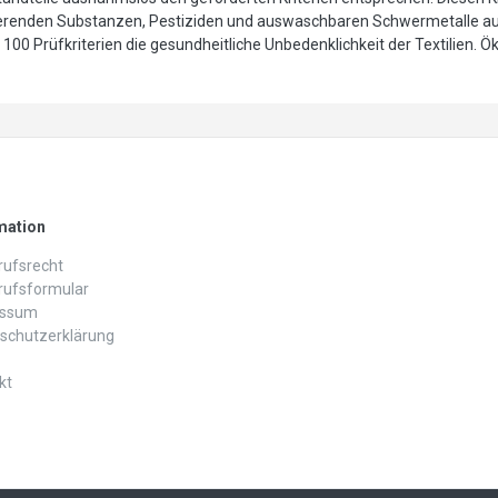
ierenden Substanzen, Pestiziden und auswaschbaren Schwermetalle au
100 Prüfkriterien die gesundheitliche Unbedenklichkeit der Textilien.
mation
ufs­recht
rufs­formular
essum
schutz­erklärung
kt