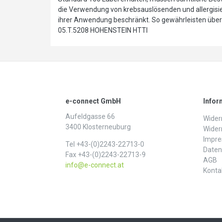
die Verwendung von krebsauslösenden und allergis
ihrer Anwendung beschränkt. So gewährleisten über 
05.T.5208 HOHENSTEIN HTTI
e-connect GmbH
Infor
Aufeldgasse 66
Widerr
3400 Klosterneuburg
Wider
Impr
Tel +43-(0)2243-22713-0
Daten­
Fax +43-(0)2243-22713-9
AGB
info@e-connect.at
Konta