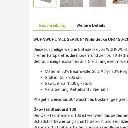
Beschreibung
Weitere Details
WOHNWOHL
"ALL SEASON" Wohndecke UNI 150x200c
Diese kuschelige weiche Sofadecke von WOHNWOHL sol
breiten Farbpalette, die modern und zeitlos ist! Be
Gebrauchseigenschaften auf. Sie ist angenehm wärm
Material: 60% Baumwolle, 30% Acryl, 10% Pol
Größe: 150 x 200 cm
Gewicht: ca. 1200 gr/stück
Verarbeitung: Kettelnaht / Ziernaht
Pflegehinweise: bis 30° waschbar, trockner geeignet
Öko-Tex Standard 100
Der Öko-Tex Standard 100 ist weltweit das bedeutends
Schadstoffbewertung schafft. Geprüft und zertifizier
Standard 100 Label erhalten, müssen sämtliche Best