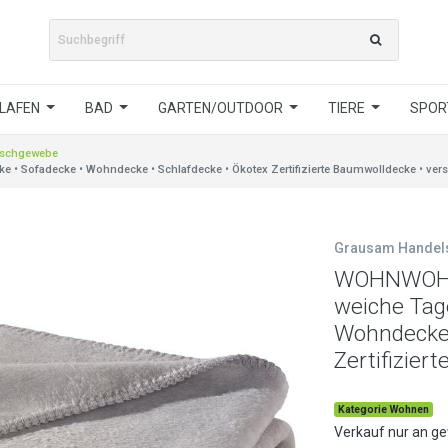
LAFEN
BAD
GARTEN/OUTDOOR
TIERE
SPORT
schgewebe
Sofadecke • Wohndecke • Schlafdecke • Ökotex Zertifizierte Baumwolldecke • vers
Grausam Hande
WOHNWOHL
weiche Tag
Wohndecke 
Zertifizier
Kategorie Wohnen
Verkauf nur an g