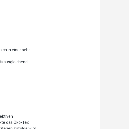
ch in einer sehr
tsausgleichend!
jektiven
ukte das Öko-Tex
iterien zufolge wird