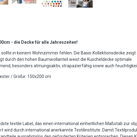
m - die Decke für alle Jahreszeiten!
lte in keinem Wohnzimmer fehlen. Die Basis-Kollektionsdecke zeigt si
dingt durch den hohen Baumwollanteil weist die Kuscheldecke optimale
end, besonders atmungsaktiv, strapazierfähig sowie auch feuchtigkei
yester / Größe: 150x200 cm
te textile Label, das einen international einheitlichen Maßstab zur ob
t wird durch international anerkannte Textilinstitute. Damit Textilprod
andteile ausnahmslos den geforderten Kriterien entsprechen. Diesen Kr