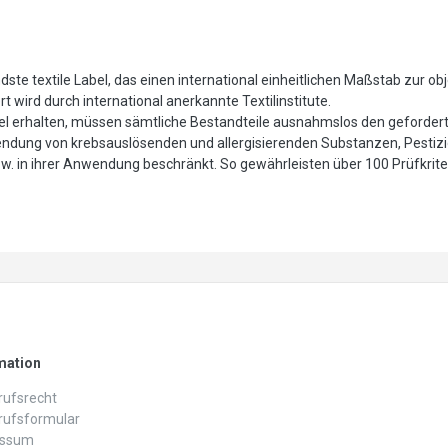
te textile Label, das einen international einheitlichen Maßstab zur ob
 wird durch international anerkannte Textilinstitute.
l erhalten, müssen sämtliche Bestandteile ausnahmslos den gefordert
wendung von krebsauslösenden und allergisierenden Substanzen, Pestiz
in ihrer Anwendung beschränkt. So gewährleisten über 100 Prüfkriter
mation
ufs­recht
rufs­formular
essum