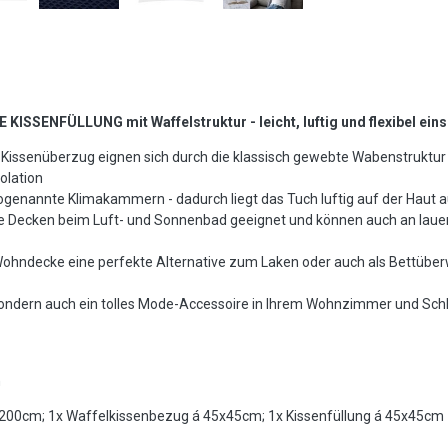
NFÜLLUNG mit Waffelstruktur - leicht, luftig und flexibel eins
issenüberzug eignen sich durch die klassisch gewebte Wabenstruktur 
olation
ogenannte Klimakammern - dadurch liegt das Tuch luftig auf der Haut a
ünne Decken beim Luft- und Sonnenbad geeignet und können auch an l
 Wohndecke eine perfekte Alternative zum Laken oder auch als Bettüb
, sondern auch ein tolles Mode-Accessoire in Ihrem Wohnzimmer und Sc
h
0x200cm; 1x Waffelkissenbezug á 45x45cm; 1x Kissenfüllung á 45x45cm