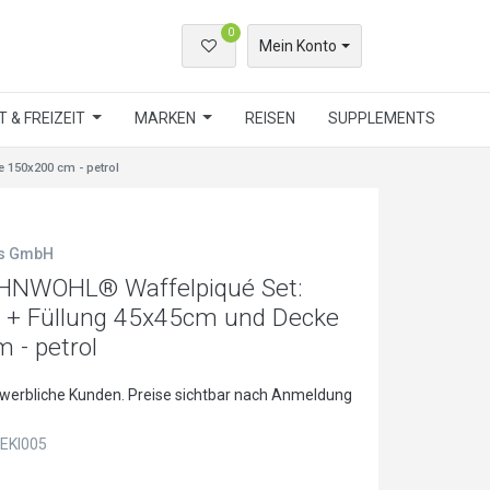
0
Mein Konto
 & FREIZEIT
MARKEN
REISEN
SUPPLEMENTS
150x200 cm - petrol
ls GmbH
OHNWOHL® Waffelpiqué Set:
e + Füllung 45x45cm und Decke
 - petrol
ewerbliche Kunden. Preise sichtbar nach Anmeldung
EKI005