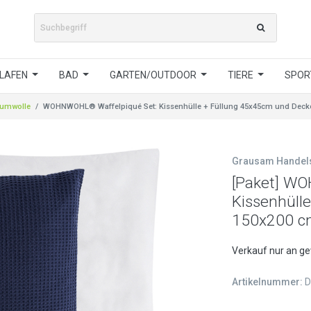
LAFEN
BAD
GARTEN/OUTDOOR
TIERE
SPORT
umwolle
WOHNWOHL® Waffelpiqué Set: Kissenhülle + Füllung 45x45cm und Decke 
Grausam Hande
[Paket] W
Kissenhüll
150x200 cm
Verkauf nur an g
Artikelnummer:
D