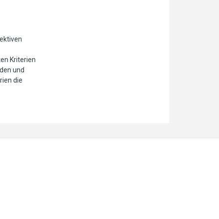
jektiven
en Kriterien
iden und
ien die