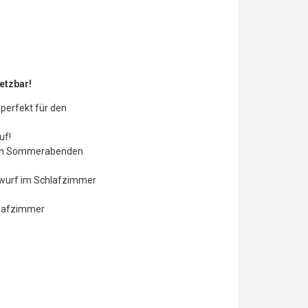
etzbar!
perfekt für den
uf!
auen Sommerabenden
erwurf im Schlafzimmer
hlafzimmer