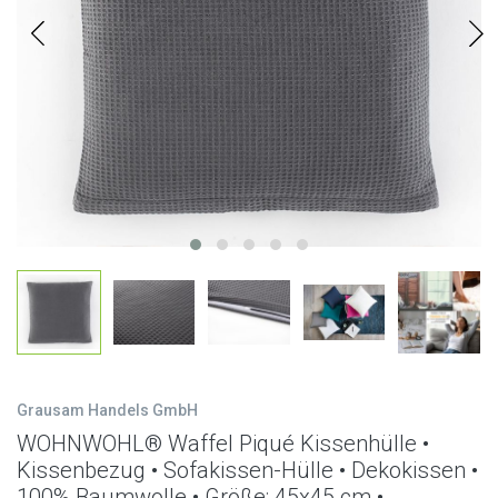
Grausam Handels GmbH
WOHNWOHL® Waffel Piqué Kissenhülle •
Kissenbezug • Sofakissen-Hülle • Dekokissen •
100% Baumwolle • Größe: 45x45 cm •