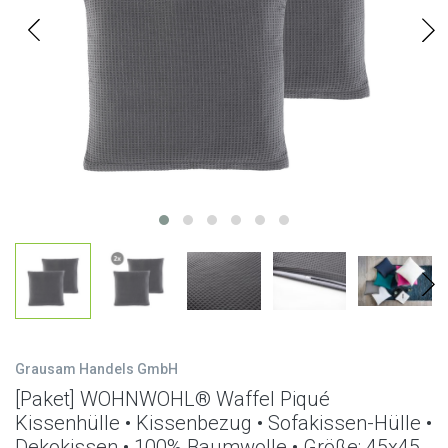
Grausam Handels GmbH
[Paket] WOHNWOHL® Waffel Piqué
Kissenhülle • Kissenbezug • Sofakissen-Hülle •
Dekokissen • 100% Baumwolle • Größe: 45x45