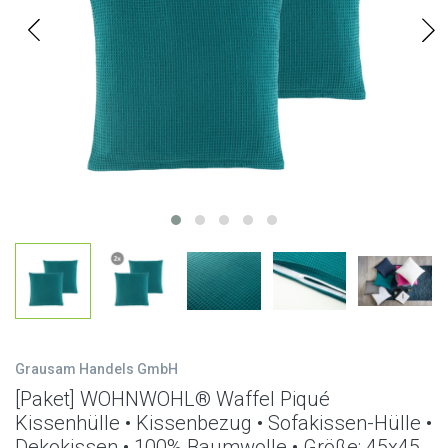
Grausam Handels GmbH
[Paket] WOHNWOHL® Waffel Piqué
Kissenhülle • Kissenbezug • Sofakissen-Hülle •
Dekokissen • 100% Baumwolle • Größe: 45x45