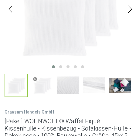
Grausam Handels GmbH
[Paket] WOHNWOHL® Waffel Piqué
Kissenhülle • Kissenbezug • Sofakissen-Hülle •
Dekokissen • 100% Baumwolle • Größe: 45x45