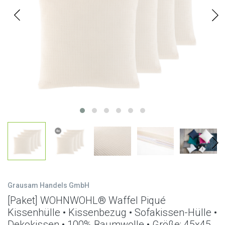
Grausam Handels GmbH
[Paket] WOHNWOHL® Waffel Piqué
Kissenhülle • Kissenbezug • Sofakissen-Hülle •
Dekokissen • 100% Baumwolle • Größe: 45x45